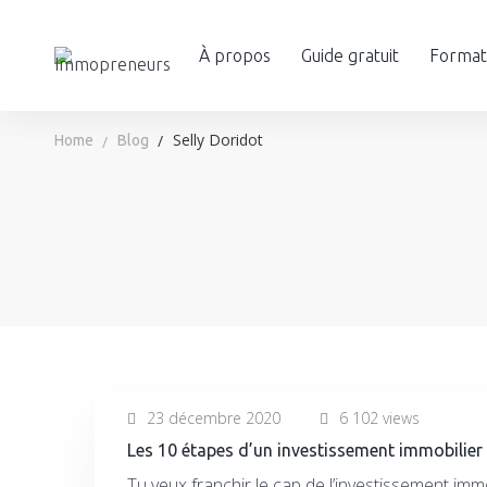
À propos
Guide gratuit
Formati
Selly Doridot
Home
Blog
23 décembre 2020
6 102 views
Les 10 étapes d’un investissement immobilier 
Tu veux franchir le cap de l’investissement immo