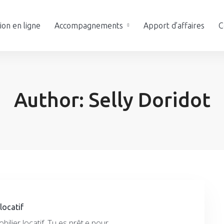
on en ligne
Accompagnements
Apport d’affaires
C
Author:
Selly Doridot
locatif
bilier locatif. Tu es prêt.e pour …